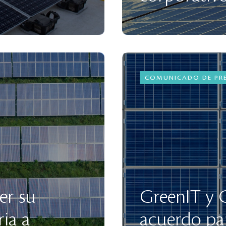
COMUNICADO DE PR
er su
GreenIT y G
ria a
acuerdo pa