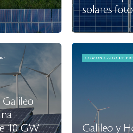
solares foto
2023
COMUNICADO DE PR
 Galileo
una
de 10 GW
Galileo y H