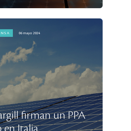
ENSA
06 mayo 2024
argill firman un PPA
 en Italia