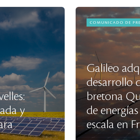
COMUNICADO DE PR
Galileo adq
desarrollo 
elles:
bretona Qu
zada y
de energías
ara
escala en F