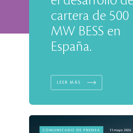
el desarrollo d
cartera de 500
MW BESS en
España.
LEER MÁS
COMUNICADO DE PRENSA
11 mayo 2026