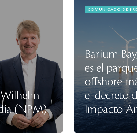
COMUNICADO DE PR
Barium Bay
es el parque
offshore m
r Wilhelm
el decreto 
dia (NPM)
Impacto Amb