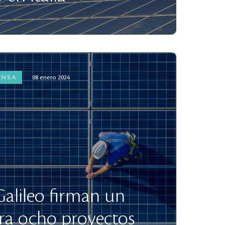
ENSA
08 enero 2024
alileo firman un
ra ocho proyectos