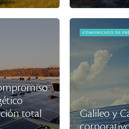
COMUNICADO DE PR
 compromiso
ético
ción total
Galileo y C
corporativo