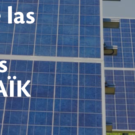
 las
s
AÏK