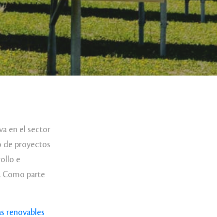
a en el sector
lo de proyectos
ollo e
a. Como parte
s renovables