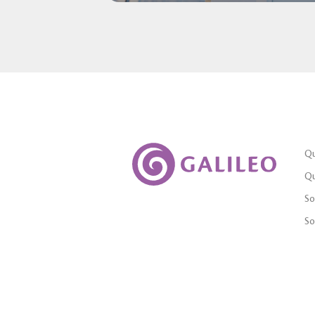
Qu
Qu
So
So