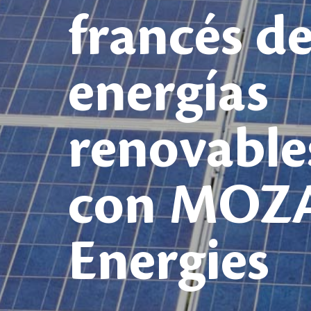
francés de
energías
renovable
con MOZ
Energies