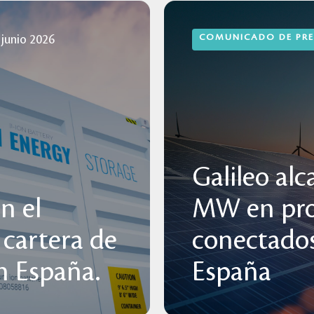
COMUNICADO DE PR
 junio 2026
Galileo alc
n el
MW en pro
 cartera de
conectados
 España.
España