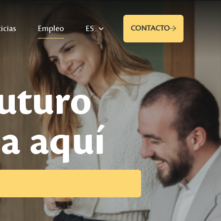
icias
Empleo
ES
CONTACTO
futuro
a aquí