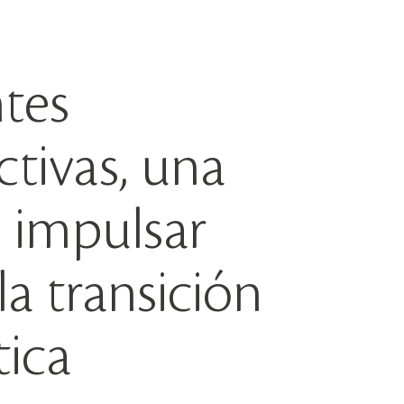
ntes
ctivas, una
: impulsar
la transición
tica