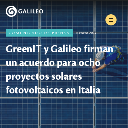
COMUNICADO DE PRENSA
8 enero 2024
GreenIT y Galileo firman
un acuerdo para ocho
proyectos solares
fotovoltaicos en Italia