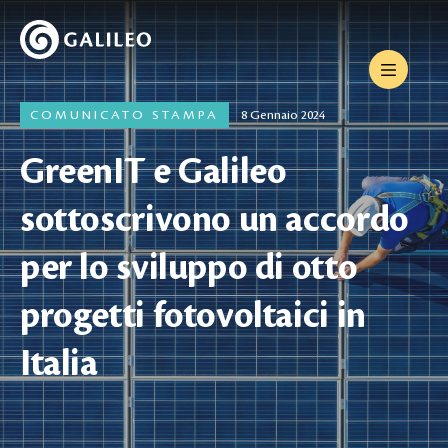
COMUNICATO STAMPA
8 Gennaio 2024
GreenIT e Galileo
sottoscrivono un accordo
per lo sviluppo di otto
progetti fotovoltaici in
Italia