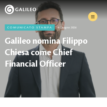
COMUNICATO STAMPA
4 Giugno 2026
Galileo nomina Filippo
Chiesa come Chief
Financial Officer