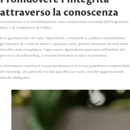
attraverso la conoscenza
La formazione e la sensibilizzazione sono componenti essenziali del Programma
Etico e di Compliance di Galileo.
Esse garantiscono che tutti i dipendenti, i consulenti e i partner comprendano
gli standard di condotta attesi e sappiano come gestire situazioni rilevanti sotto
il profilo della compliance. Ogni nuovo dipendente partecipa, nell’ambito del
processo di onboarding, a sessioni formative in aula e in presenza.
La formazione continua è assicurata attraverso la nostra piattaforma multimediale
di e-learning, che prevede moduli specifici per ruolo, nonché aggiornamenti
annuali obbligatori.