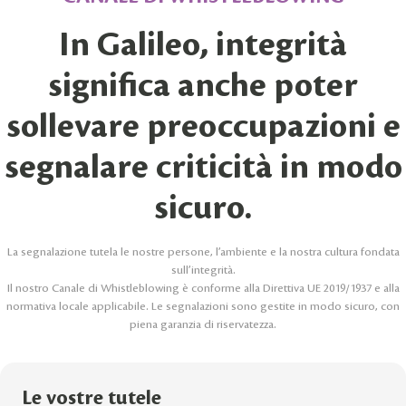
In Galileo, integrità
significa anche poter
sollevare preoccupazioni e
segnalare criticità in modo
sicuro.
La segnalazione tutela le nostre persone, l’ambiente e la nostra cultura fondata
sull’integrità.
Il nostro Canale di Whistleblowing è conforme alla Direttiva UE 2019/1937 e alla
normativa locale applicabile. Le segnalazioni sono gestite in modo sicuro, con
piena garanzia di riservatezza.
Le vostre tutele