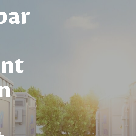
par
nt
en