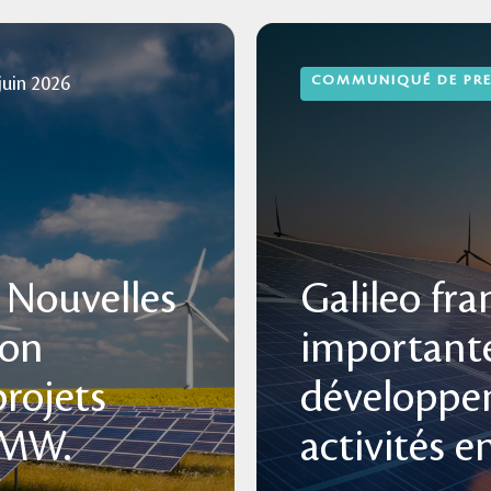
COMMUNIQUÉ DE PRE
juin 2026
s Nouvelles
Galileo fr
son
importante
projets
développe
 MW.
activités 