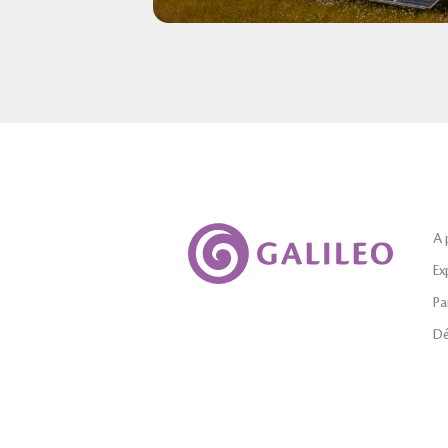
A 
Ex
Pa
Dé