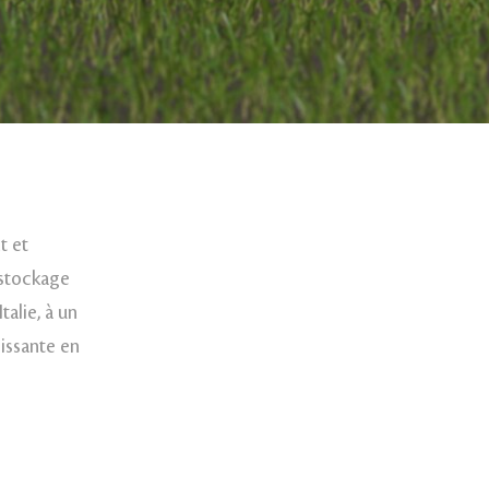
t et
 stockage
talie, à un
issante en