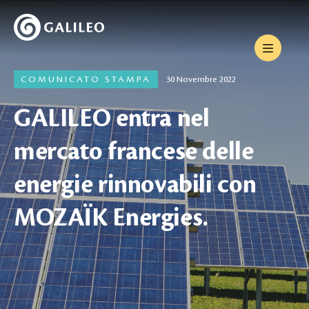
COMUNICATO STAMPA
30 Novembre 2022
GALILEO entra nel
mercato francese delle
energie rinnovabili con
MOZAÏK Energies.