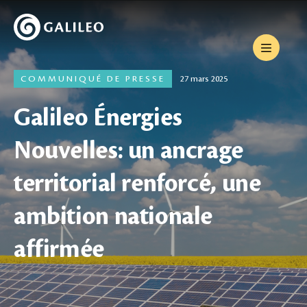
COMMUNIQUÉ DE PRESSE
27 mars 2025
Galileo Énergies
Nouvelles: un ancrage
territorial renforcé, une
ambition nationale
affirmée